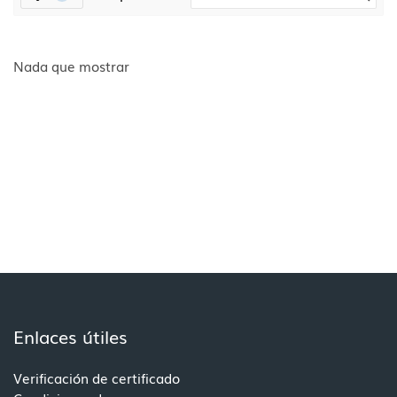
Filtros
Nada que mostrar
Bloques
Enlaces útiles
Salta Enlaces útiles
Verificación de certificado